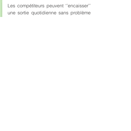
Les compétiteurs peuvent ‘’encaisser’’ 
une sortie quotidienne sans problème 
en variant les types de séance : vitesse, 
VMA (les spécialistes comprendront !), 
sortie longue, séance ‘’tranquille’’ de 
récupération…
DECOUVRIR
Voir tout
Posts récents