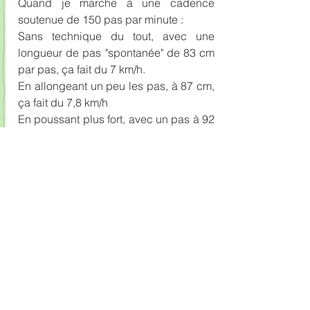
Quand je marche à une cadence 
soutenue de 150 pas par minute :
Sans technique du tout, avec une 
longueur de pas "spontanée" de 83 cm 
par pas, ça fait du 7 km/h.
En allongeant un peu les pas, à 87 cm, 
ça fait du 7,8 km/h
En poussant plus fort, avec un pas à 92 
cm, ça fait du 8,3 km/h
En allongeant au maximum, avec un 
pas à 1m10, ça fait du 9,9 km/h. Mais 
là, pour moi, ce n'est plus du tout 
naturel et ça ne tient pas longtemps !!!
Pou aller plus vite, on peut aussi 
augmenter la cadence avec un pas qui 
reste plus naturel. C'est tout l'enjeu du 
bon compromis à trouver pour chacun 
d'entre nous. Ainsi à 160 pas par 