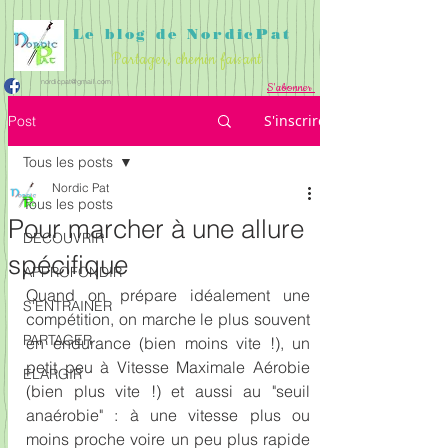
Le blog de NordicPat
Partager, chemin faisant
nordicpat@gmail.com
S'abonner
APPROFONDIR
PARTAGER
ACCUEIL
S'inscrire
Post
DECOUVRIR
S'ENTRAINER
ELARGIR
Tous les posts
Nordic Pat
Tous les posts
Pour marcher à une allure
DECOUVRIR
spécifique
APPROFONDIR
Quand on prépare idéalement une 
S'ENTRAINER
compétition, on marche le plus souvent 
PARTAGER
en endurance (bien moins vite !), un 
petit peu à Vitesse Maximale Aérobie 
ELARGIR
(bien plus vite !) et aussi au "seuil 
anaérobie" : à une vitesse plus ou 
moins proche voire un peu plus rapide 