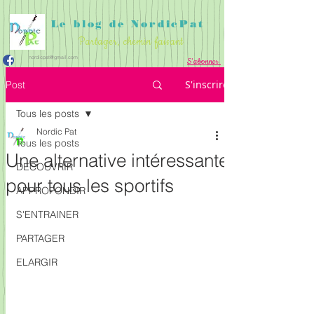
Le blog de NordicPat
Partager, chemin faisant
nordicpat@gmail.com
S'abonner
APPROFONDIR
PARTAGER
ACCUEIL
S'inscrire
Post
DECOUVRIR
S'ENTRAINER
ELARGIR
Tous les posts
Nordic Pat
Tous les posts
Une alternative intéressante
DECOUVRIR
pour tous les sportifs
APPROFONDIR
S'ENTRAINER
PARTAGER
ELARGIR