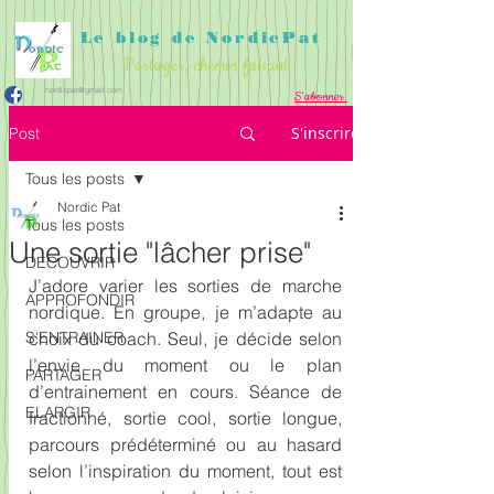
Le blog de NordicPat
Partager, chemin faisant
nordicpat@gmail.com
S'abonner
APPROFONDIR
PARTAGER
ACCUEIL
S'inscrire
Post
DECOUVRIR
S'ENTRAINER
ELARGIR
Tous les posts
Nordic Pat
Tous les posts
Une sortie "lâcher prise"
DECOUVRIR
J’adore varier les sorties de marche 
APPROFONDIR
nordique. En groupe, je m’adapte au 
S'ENTRAINER
choix du coach. Seul, je décide selon 
l’envie du moment ou le plan 
PARTAGER
d’entrainement en cours. Séance de 
ELARGIR
fractionné, sortie cool, sortie longue, 
parcours prédéterminé ou au hasard 
selon l’inspiration du moment, tout est 