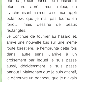
par où je suis passé. Je constaterai 
plus tard après mon retour, en 
synchronisant ma montre sur mon appli 
polarflow, que je n’ai pas tourné en 
rond… mais dessiné de beaux 
rectangles.
Je continue de tourner au hasard et, 
arrivé une nouvelle fois sur une même 
route forestière, je l’emprunte cette fois 
dans l’autre sens. J’arrive à un 
croisement par lequel je suis passé 
aussi, décidemment je suis passé 
partout ! Maintenant que je suis attentif, 
je découvre un panneau que je n’avais 
pas remarqué avant. Il indique la 
direction d’un carrefour que je connais. 
Je suis sauvé, me voilà sorti de la terra 
incognita. Il y a encore du chemin pour 
rentrer, mais là je reprends les rennes.