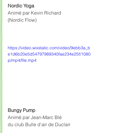
Nordic Yoga 
Animé par Kevin Richard 
(Nordic Flow)
https://video.wixstatic.com/video/9ebb3a_b
e1d6b20e5d54797989340fae234e25f/1080
p/mp4/file.mp4
Bungy Pump
Animé par Jean-Marc Blé 
du club Bulle d'air de Duclair