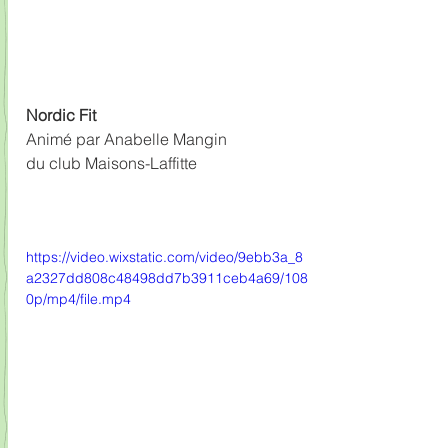
Nordic Fit 
Animé par Anabelle Mangin
du club Maisons-Laffitte
https://video.wixstatic.com/video/9ebb3a_8
a2327dd808c48498dd7b3911ceb4a69/108
0p/mp4/file.mp4