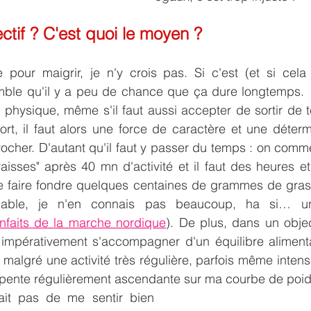
ectif ? C'est quoi le moyen ?
 pour maigrir, je n'y crois pas. Si c'est (et si cela 
emble qu'il y a peu de chance que ça dure longtemps.  
ité physique, même s'il faut aussi accepter de sortir de
rt, il faut alors une force de caractère et une déterm
cher. D'autant qu'il faut y passer du temps : on comm
aisses" après 40 mn d'activité et il faut des heures e
e faire fondre quelques centaines de grammes de gras. 
pable, je n'en connais pas beaucoup, ha si… u
nfaits de la marche nordique
). De plus, dans un objec
it impérativement s'accompagner d'un équilibre alimentair
malgré une activité très régulière, parfois même intense
pente régulièrement ascendante sur ma courbe de poid
it pas de me sentir bien 