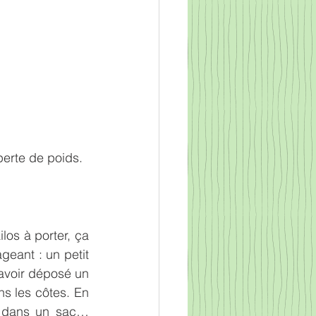
perte de poids.
os à porter, ça 
eant : un petit 
'avoir déposé un 
s les côtes. En 
é dans un sac… 