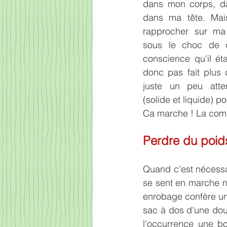
dans mon corps, d
dans ma tête. Mais
rapprocher sur ma
sous le choc de qu
conscience qu'il éta
donc pas fait plus 
juste un peu atte
(solide et liquide) p
Ca marche ! La combi
Perdre du poid
Quand c'est nécessai
se sent en marche no
enrobage confère une 
sac à dos d'une douz
l'occurrence une bo