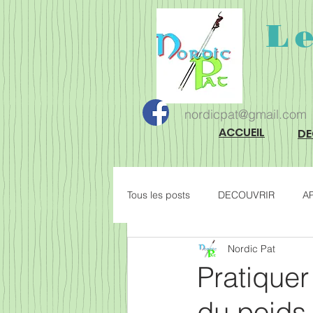
L
nordicpat@gmail.com
ACCUEIL
DE
Tous les posts
DECOUVRIR
A
Nordic Pat
ELARGIR
Pratiquer
du poids