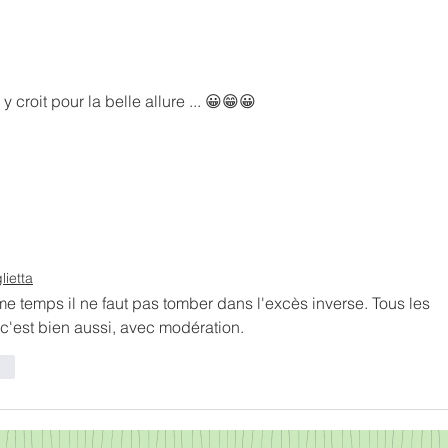
Boug
La vitesse dégrade-t-elle la
qualité du geste en marche
nordique ?
y croit pour la belle allure ... 😀😁😀 
ietta
 temps il ne faut pas tomber dans l'excès inverse. Tous les 
e c'est bien aussi, avec modération.
re