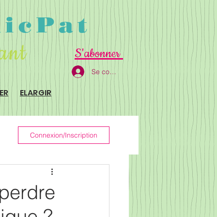
dicPat
sant
S'abonner
Se connecter
ER
ELARGIR
Connexion/Inscription
 perdre
ique ?