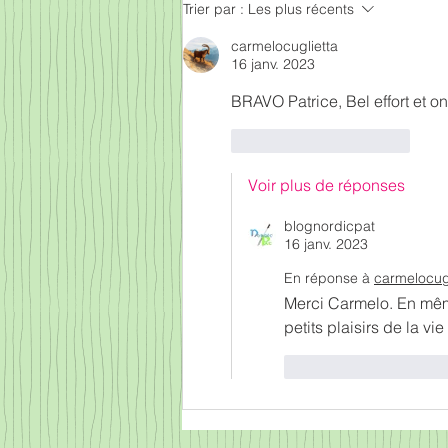
Trier par :
Les plus récents
carmelocuglietta
16 janv. 2023
BRAVO Patrice, Bel effort et on 
J'aime
Répondre
Voir plus de réponses
blognordicpat
16 janv. 2023
En réponse à
carmelocugl
Merci Carmelo. En même
petits plaisirs de la vi
J'aime
Répond