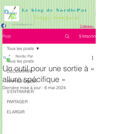
Le blog de NordicPat
Partager, chemin faisant
nordicpat@gmail.com
S'abonner
APPROFONDIR
PARTAGER
ACCUEIL
S'inscrire
Post
DECOUVRIR
S'ENTRAINER
ELARGIR
Tous les posts
Nordic Pat
Tous les posts
Un outil pour une sortie à «
DECOUVRIR
allure spécifique »
APPROFONDIR
Dernière mise à jour :
6 mai 2024
S'ENTRAINER
PARTAGER
ELARGIR