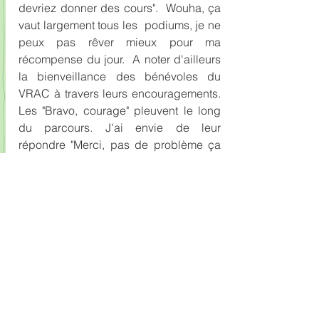
devriez donner des cours".  Wouha, ça 
vaut largement tous les  podiums, je ne 
peux pas rêver mieux pour ma 
récompense du jour.  A noter d'ailleurs 
la bienveillance des bénévoles du 
VRAC à travers leurs encouragements. 
Les "Bravo, courage" pleuvent le long 
du parcours. J'ai envie de leur 
répondre "Merci, pas de problème ça 
va bien". Mais juste MERCI, ça suffit. 
Fier de moi.
Je termine donc tranquillement cette 
compétition qui n'en est plus une pour 
moi. Là où j'espérais réaliser enfin une 
moyenne au-dessus des 8 km/h, je me 
suis trainé à 6,4 au fin fond du 
classement, moins vite que lors de 