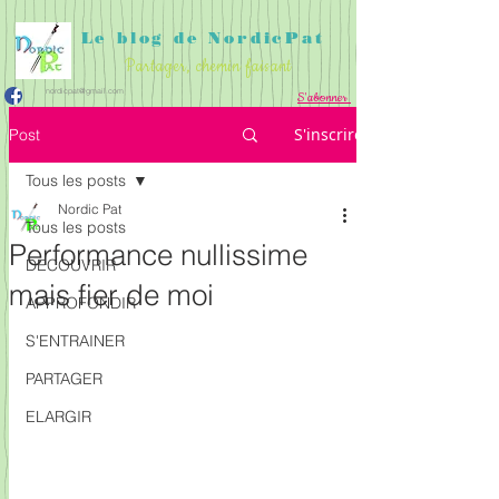
Le blog de NordicPat
Partager, chemin faisant
nordicpat@gmail.com
S'abonner
APPROFONDIR
PARTAGER
ACCUEIL
S'inscrire
Post
DECOUVRIR
S'ENTRAINER
ELARGIR
Tous les posts
Nordic Pat
Tous les posts
Performance nullissime
DECOUVRIR
mais fier de moi
APPROFONDIR
S'ENTRAINER
PARTAGER
ELARGIR