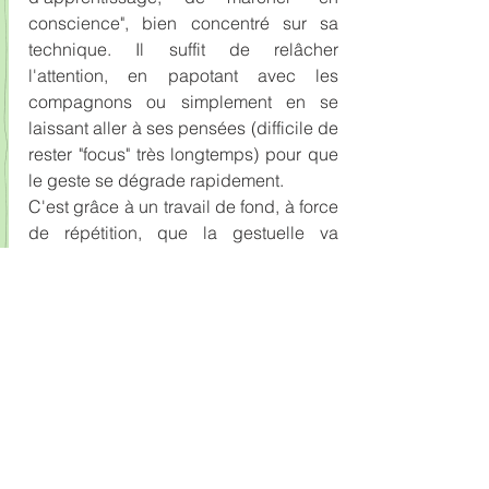
conscience", bien concentré sur sa 
technique. Il suffit de relâcher 
l'attention, en papotant avec les 
compagnons ou simplement en se 
laissant aller à ses pensées (difficile de 
rester "focus" très longtemps) pour que 
le geste se dégrade rapidement. 
C'est grâce à un travail de fond, à force 
de répétition, que la gestuelle va 
s'ancrer pour devenir parfaitement 
naturelle quelle que soit la cadence, 
rapide ou pas, et la durée.
Et encore, même une fois bien acquise, 
le maintien d'une qualité technique 
nécessite de répéter régulièrement ses 
gammes, comme pour tout sportif ou 
artiste, pour rester à niveau.