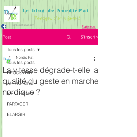
Le blog de NordicPat
Partager, chemin faisant
nordicpat@gmail.com
S'abonner
APPROFONDIR
PARTAGER
ACCUEIL
S'inscrire
Post
DECOUVRIR
S'ENTRAINER
ELARGIR
Tous les posts
Nordic Pat
Tous les posts
La vitesse dégrade-t-elle la
DECOUVRIR
qualité du geste en marche
APPROFONDIR
nordique ?
S'ENTRAINER
PARTAGER
ELARGIR